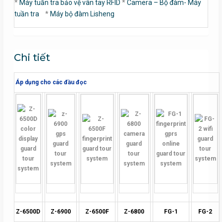
*
Máy tuần tra bảo vệ vân tay RFID
*
Camera – Bộ đàm- Máy
tuần tra
*
Máy bộ đàm Lisheng
Chi tiết
Áp dụng cho các đầu đọc
Z-6500D
Z-6900
Z-6500F
Z-6800
FG-1
FG-2