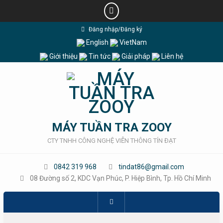
Skip
Đăng nhập/Đăng ký
to
English
VietNam
content
Giới thiệu
Tin tức
Giải pháp
Liên hệ
MÁY TUẦN TRA ZOOY
CTY TNHH CÔNG NGHỆ VIỄN THÔNG TÍN ĐẠT
0842 319 968
tindat86@gmail.com
08 Đường số 2, KDC Vạn Phúc, P. Hiệp Bình, Tp. Hồ Chí Minh