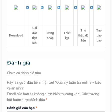
Cài
Thu
Tạo
đặt
Đăng
Thiết
Download
thập dữ
báo
tiện
nhập
lập
liệu
cáo
ích
Đánh giá
Chưa có đánh giá nào.
Hãy là người đầu tiên nhận xét “Quản lý tuần tra online – bảo
vệ an ninh”
Email của bạn sẽ không được hiển thị công khai.
Các trường
bắt buộc được đánh dấu
*
Đánh giá của bạn
*