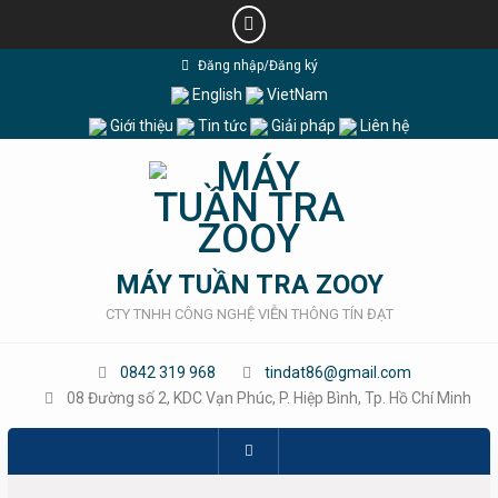
Skip
Đăng nhập/Đăng ký
to
English
VietNam
content
Giới thiệu
Tin tức
Giải pháp
Liên hệ
MÁY TUẦN TRA ZOOY
CTY TNHH CÔNG NGHỆ VIỄN THÔNG TÍN ĐẠT
0842 319 968
tindat86@gmail.com
08 Đường số 2, KDC Vạn Phúc, P. Hiệp Bình, Tp. Hồ Chí Minh