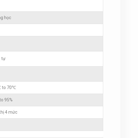
g học
 tự
 to 70℃
to 95%
thị 4 mức