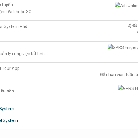
c tuyến
bằng Wifi hoặc 3G
2) Đ
P
uản lý công việc tốt hơn
Để nhân viên tuần tra
iêu bền
 System
ol System