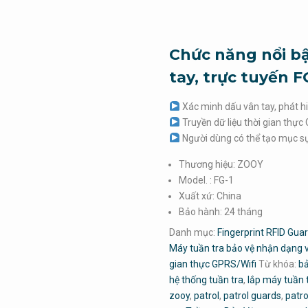
Chức năng nổi bậ
tay, trực tuyến F
Xác minh dấu vân tay, phát hi
Truyền dữ liệu thời gian thực 
Người dùng có thể tạo mục sự ki
Thương hiệu: ZOOY
Model. : FG-1
Xuất xứ: China
Bảo hành: 24 tháng
Danh mục:
Fingerprint RFID Gua
Máy tuần tra bảo vệ nhận dạng 
gian thực GPRS/Wifi
Từ khóa:
bả
hệ thống tuần tra
,
lắp máy tuần 
zooy
,
patrol
,
patrol guards
,
patr