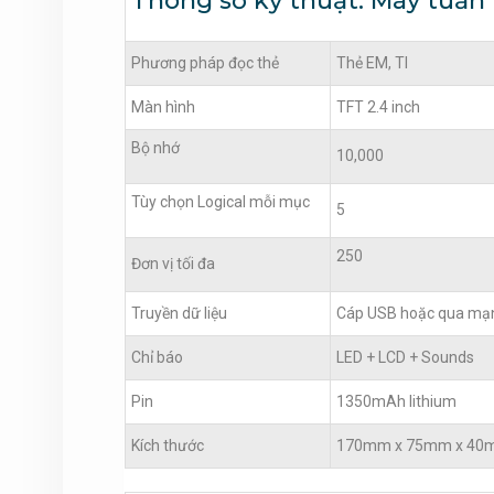
Thông số kỹ thuật: Máy tuần t
Phương pháp đọc thẻ
Thẻ EM, TI
Màn hình
TFT 2.4 inch
Bộ nhớ
10,000
Tùy chọn Logical mỗi mục
5
250
Đơn vị tối đa
Truyền dữ liệu
Cáp USB hoặc qua mạ
Chỉ báo
LED + LCD + Sounds
Pin
1350mAh lithium
Kích thước
170mm x 75mm x 4