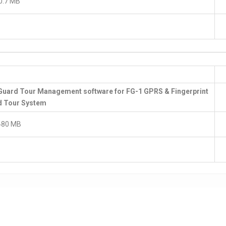
 0.7 MB
Guard Tour Management software for FG-1 GPRS & Fingerprint
d Tour System
480 MB