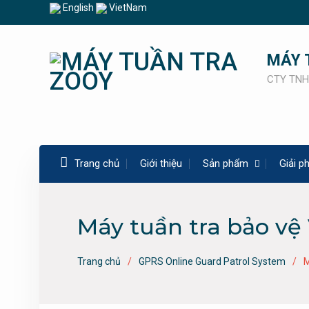
Skip
English
VietNam
to
content
MÁY 
CTY TNH
Trang chủ
Giới thiệu
Sản phẩm
Giải p
Máy tuần tra bảo vệ 
Trang chủ
GPRS Online Guard Patrol System
M