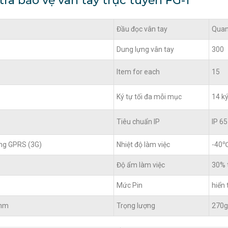
ra bảo vệ vân tay trực tuyến FG-1
Đầu đọc vân tay
Quan
Dung lựng vân tay
300
Item for each
15
Ký tự tối đa mỗi mục
14 ký
Tiêu chuẩn IP
IP 65
ng GPRS (3G)
Nhiệt độ làm việc
-40℃
Độ ẩm làm việc
30% 
Mức Pin
hiển 
0mm
Trọng lượng
270g