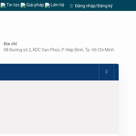
u
Tin tức
Giải pháp
Liên hệ
Đăng nhập/Đăng ký
Địa chỉ
08 Đường số 2, KDC Vạn Phúc, P. Hiệp Bình, Tp. Hồ Chí Minh