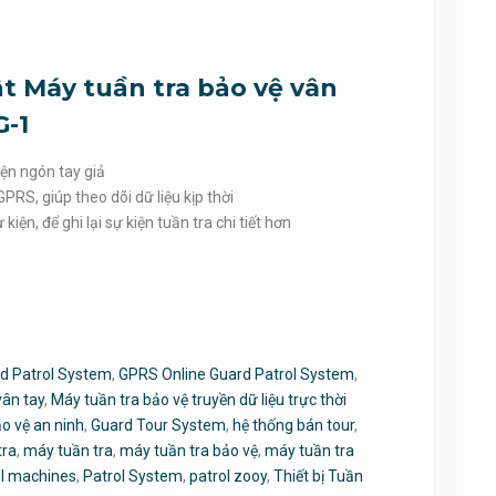
t Máy tuần tra bảo vệ vân
G-1
ện ngón tay giả
GPRS, giúp theo dõi dữ liệu kịp thời
ện, để ghi lại sự kiện tuần tra chi tiết hơn
rd Patrol System
,
GPRS Online Guard Patrol System
,
vân tay
,
Máy tuần tra bảo vệ truyền dữ liệu trực thời
o vệ an ninh
,
Guard Tour System
,
hệ thống bán tour
,
tra
,
máy tuần tra
,
máy tuần tra bảo vệ
,
máy tuần tra
ol machines
,
Patrol System
,
patrol zooy
,
Thiết bị Tuần