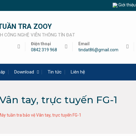
Giới thiệ
TUẦN TRA ZOOY
H CÔNG NGHỆ VIỄN THÔNG TÍN ĐẠT
Điện thoại
Email
0842 319 968
tindat86@gmail.com
háp
Download
Tin tức
Liên hệ
Vân tay, trực tuyến FG-1
áy tuần tra bảo vệ Vân tay, trực tuyến FG-1